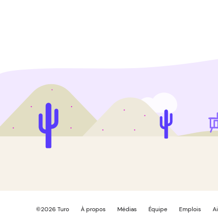
©
2026
Turo
À propos
Médias
Équipe
Emplois
A