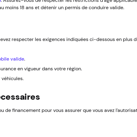
o
. Assurez-vous de respecter les restrictions d’âge applicables
’au moins 18 ans et détenir un permis de conduire valide.
s devez respecter les exigences indiquées ci-dessous en plus d
bile valide
.
surance en vigueur dans votre région.
 véhicules.
écessaires
ou de financement pour vous assurer que vous avez l’autorisati