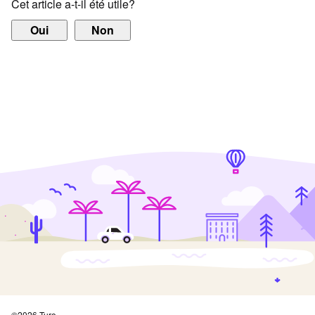
Cet article a-t-il été utile?
Oui
Non
©
2026
Turo