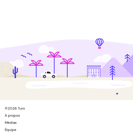
©
2026
Turo
À propos
Médias
Équipe