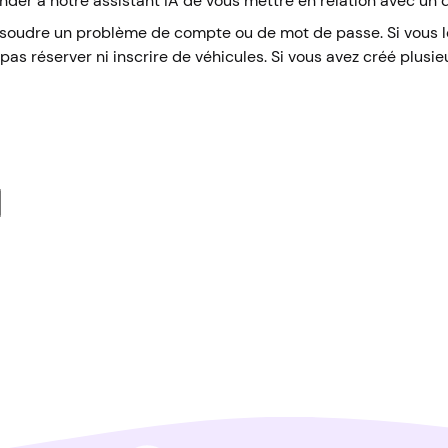
er à notre assistant IA de vous mettre en relation avec un 
ésoudre un problème de compte ou de mot de passe.
Si vous 
as réserver ni inscrire de véhicules. Si vous avez créé plusi