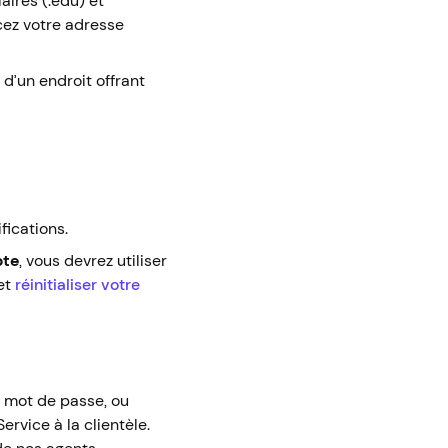
aires (.edu) et
cez votre adresse
d’un endroit offrant
fications.
pte
, vous devrez utiliser
et
réinitialiser votre
e mot de passe, ou
rvice à la clientèle.