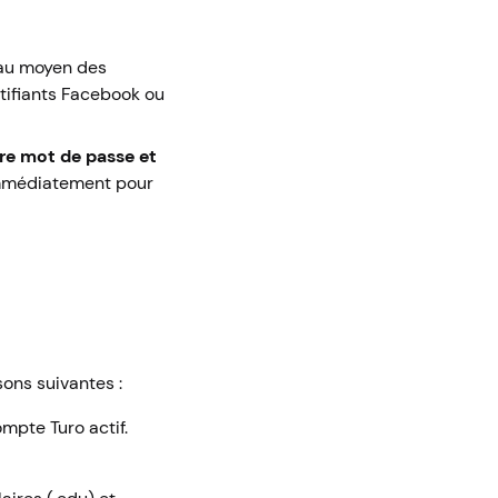
e au moyen des
ntifiants Facebook ou
re mot de passe et
 immédiatement pour
sons suivantes :
ompte Turo actif.