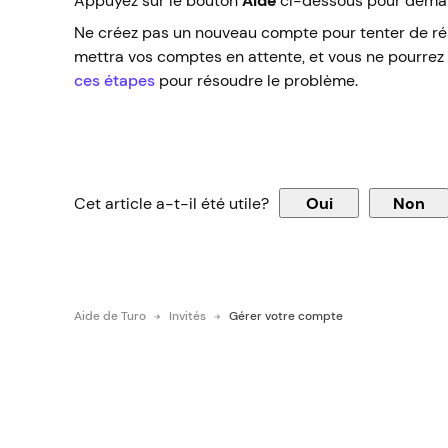
Appuyez sur le bouton
Aide
ci-dessous pour demand
Ne créez pas un nouveau compte pour tenter de r
mettra vos comptes en attente, et vous ne pourrez p
ces étapes
pour résoudre le problème.
Cet article a-t-il été utile?
Oui
Non
Aide de Turo
Invités
Gérer votre compte